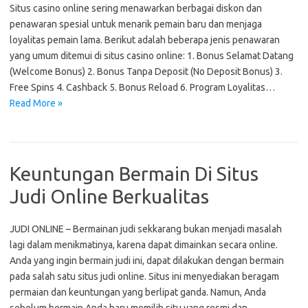
Situs casino online sering menawarkan berbagai diskon dan
penawaran spesial untuk menarik pemain baru dan menjaga
loyalitas pemain lama. Berikut adalah beberapa jenis penawaran
yang umum ditemui di situs casino online: 1. Bonus Selamat Datang
(Welcome Bonus) 2. Bonus Tanpa Deposit (No Deposit Bonus) 3.
Free Spins 4. Cashback 5. Bonus Reload 6. Program Loyalitas…
Read More »
Keuntungan Bermain Di Situs
Judi Online Berkualitas
JUDI ONLINE – Bermainan judi sekkarang bukan menjadi masalah
lagi dalam menikmatinya, karena dapat dimainkan secara online.
Anda yang ingin bermain judi ini, dapat dilakukan dengan bermain
pada salah satu situs judi online. Situs ini menyediakan beragam
permaian dan keuntungan yang berlipat ganda. Namun, Anda