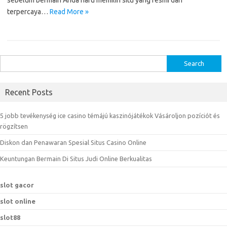
sebelum bermain Anda haru memilih situ yang resmi dan
terpercaya…
Read More »
S
e
a
Recent Posts
r
c
5 jobb tevékenység ice casino témájú kaszinójátékok Vásároljon pozíciót és
h
rögzítsen
f
Diskon dan Penawaran Spesial Situs Casino Online
o
r
Keuntungan Bermain Di Situs Judi Online Berkualitas
:
slot gacor
slot online
slot88