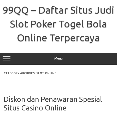
Skip
to
99QQ – Daftar Situs Judi
content
Slot Poker Togel Bola
Online Terpercaya
Menu
CATEGORY ARCHIVES:
SLOT ONLINE
Diskon dan Penawaran Spesial
Situs Casino Online