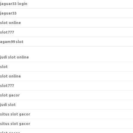
jaguar33 login
jaguar33
slot online
slot777
agam99 slot
judi slot online
slot
slot online
slot777
slot gacor
judi slot
situs slot gacor
situs slot gacor