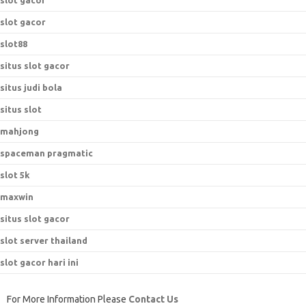
slot gacor
slot gacor
slot88
situs slot gacor
situs judi bola
situs slot
mahjong
spaceman pragmatic
slot 5k
maxwin
situs slot gacor
slot server thailand
slot gacor hari ini
For More Information Please
Contact Us