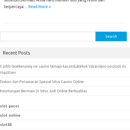
sebelum bermain Anda haru memilih situ yang resmi dan
terpercaya…
Read More »
S
e
a
Recent Posts
r
c
5 jobb tevékenység ice casino témájú kaszinójátékok Vásároljon pozíciót és
h
rögzítsen
f
Diskon dan Penawaran Spesial Situs Casino Online
o
r
Keuntungan Bermain Di Situs Judi Online Berkualitas
:
slot gacor
slot online
slot88