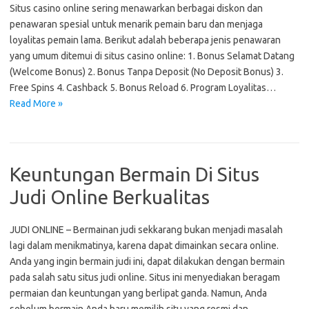
Situs casino online sering menawarkan berbagai diskon dan
penawaran spesial untuk menarik pemain baru dan menjaga
loyalitas pemain lama. Berikut adalah beberapa jenis penawaran
yang umum ditemui di situs casino online: 1. Bonus Selamat Datang
(Welcome Bonus) 2. Bonus Tanpa Deposit (No Deposit Bonus) 3.
Free Spins 4. Cashback 5. Bonus Reload 6. Program Loyalitas…
Read More »
Keuntungan Bermain Di Situs
Judi Online Berkualitas
JUDI ONLINE – Bermainan judi sekkarang bukan menjadi masalah
lagi dalam menikmatinya, karena dapat dimainkan secara online.
Anda yang ingin bermain judi ini, dapat dilakukan dengan bermain
pada salah satu situs judi online. Situs ini menyediakan beragam
permaian dan keuntungan yang berlipat ganda. Namun, Anda