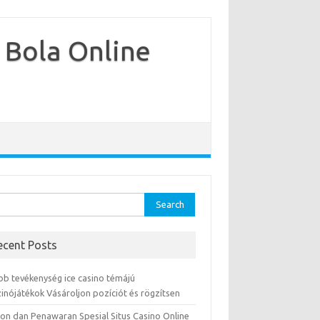
 Bola Online
rch
ecent Posts
obb tevékenység ice casino témájú
inójátékok Vásároljon pozíciót és rögzítsen
kon dan Penawaran Spesial Situs Casino Online