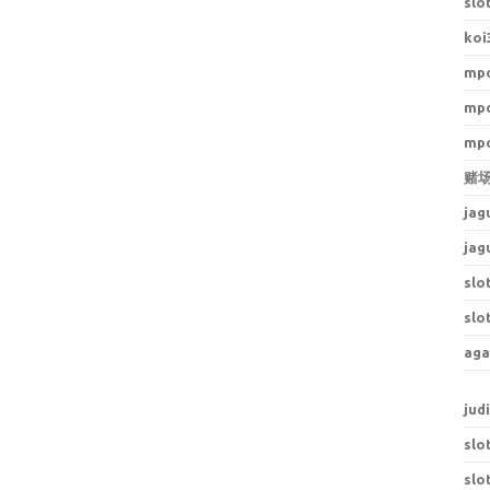
slo
koi
mpo
mp
mpo
赌
jag
jag
slo
slo
aga
jud
slo
slo