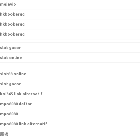
mejavip
hkbpokerqq
hkbpokerqq
hkbpokerqq
slot gacor
slot online
slot88 online
slot gacor
koi365 link alternatif
mpo8080 daftar
mpo8080
mpo8080 link alternatif
赌场