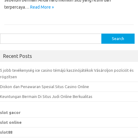
sebelum bermain Anda haru memilih situ yang resmi dan
terpercaya…
Read More »
S
e
a
Recent Posts
r
c
5 jobb tevékenység ice casino témájú kaszinójátékok Vásároljon pozíciót és
h
rögzítsen
f
Diskon dan Penawaran Spesial Situs Casino Online
o
r
Keuntungan Bermain Di Situs Judi Online Berkualitas
:
slot gacor
slot online
slot88