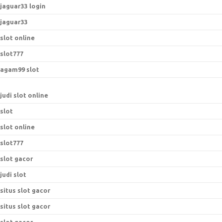
jaguar33 login
jaguar33
slot online
slot777
agam99 slot
judi slot online
slot
slot online
slot777
slot gacor
judi slot
situs slot gacor
situs slot gacor