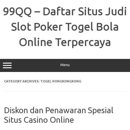
Skip
to
99QQ – Daftar Situs Judi
content
Slot Poker Togel Bola
Online Terpercaya
Menu
CATEGORY ARCHIVES:
TOGEL HONGKONGKONG
Diskon dan Penawaran Spesial
Situs Casino Online