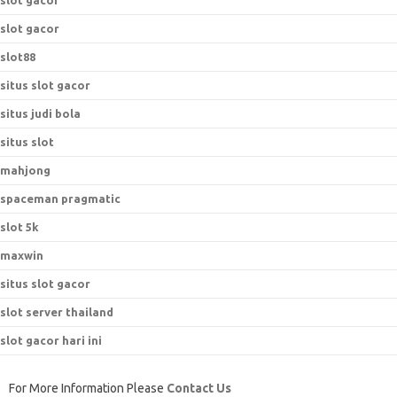
slot gacor
slot gacor
slot88
situs slot gacor
situs judi bola
situs slot
mahjong
spaceman pragmatic
slot 5k
maxwin
situs slot gacor
slot server thailand
slot gacor hari ini
For More Information Please
Contact Us