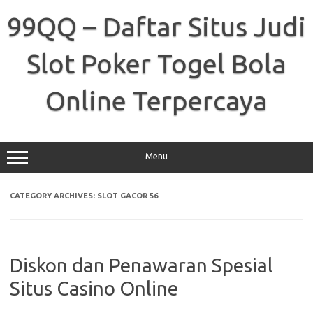
Skip
to
99QQ – Daftar Situs Judi
content
Slot Poker Togel Bola
Online Terpercaya
Menu
CATEGORY ARCHIVES:
SLOT GACOR 56
Diskon dan Penawaran Spesial
Situs Casino Online