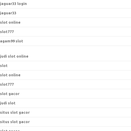
jaguar33 login
jaguar33
slot online
slot777
agam99 slot
judi slot online
slot
slot online
slot777
slot gacor
judi slot
situs slot gacor
situs slot gacor