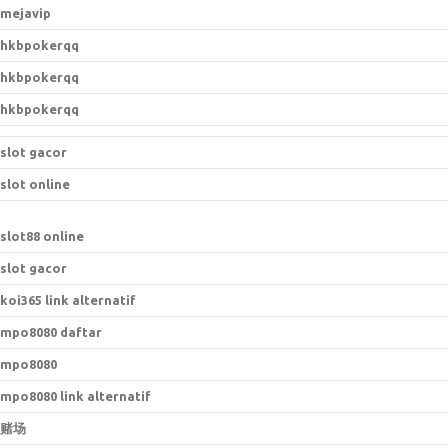
mejavip
hkbpokerqq
hkbpokerqq
hkbpokerqq
slot gacor
slot online
slot88 online
slot gacor
koi365 link alternatif
mpo8080 daftar
mpo8080
mpo8080 link alternatif
赌场