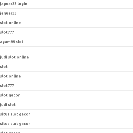
jaguar33 login
jaguar33
slot online
slot777
agam99 slot
judi slot online
slot
slot online
slot777
slot gacor
judi slot
situs slot gacor
situs slot gacor