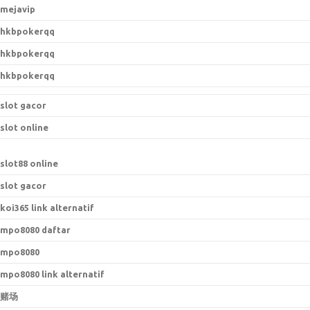
mejavip
hkbpokerqq
hkbpokerqq
hkbpokerqq
slot gacor
slot online
slot88 online
slot gacor
koi365 link alternatif
mpo8080 daftar
mpo8080
mpo8080 link alternatif
赌场