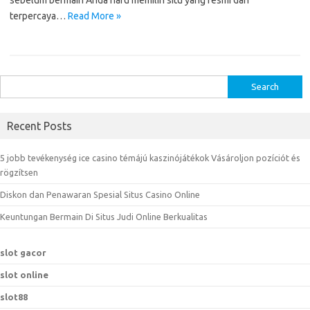
sebelum bermain Anda haru memilih situ yang resmi dan
terpercaya…
Read More »
S
e
a
Recent Posts
r
c
5 jobb tevékenység ice casino témájú kaszinójátékok Vásároljon pozíciót és
h
rögzítsen
f
Diskon dan Penawaran Spesial Situs Casino Online
o
r
Keuntungan Bermain Di Situs Judi Online Berkualitas
:
slot gacor
slot online
slot88