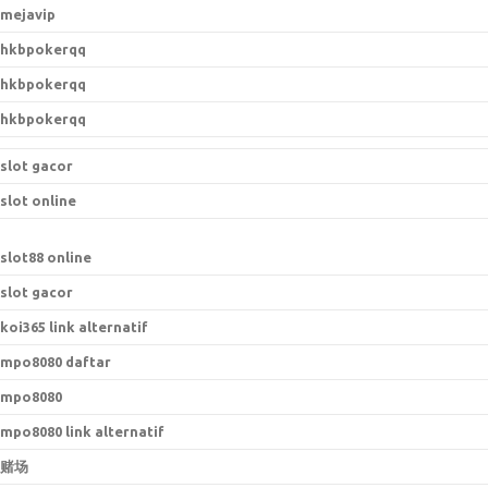
mejavip
hkbpokerqq
hkbpokerqq
hkbpokerqq
slot gacor
slot online
slot88 online
slot gacor
koi365 link alternatif
mpo8080 daftar
mpo8080
mpo8080 link alternatif
赌场