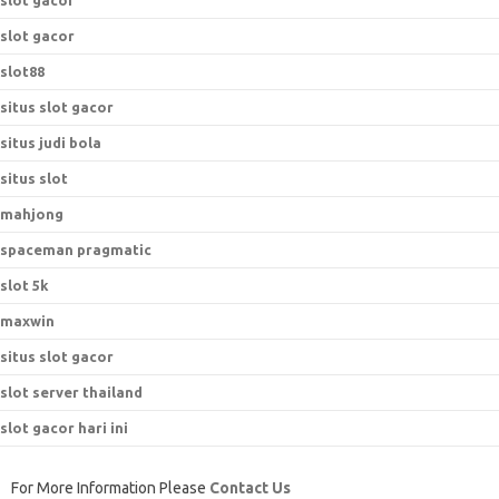
slot gacor
slot gacor
slot88
situs slot gacor
situs judi bola
situs slot
mahjong
spaceman pragmatic
slot 5k
maxwin
situs slot gacor
slot server thailand
slot gacor hari ini
For More Information Please
Contact Us