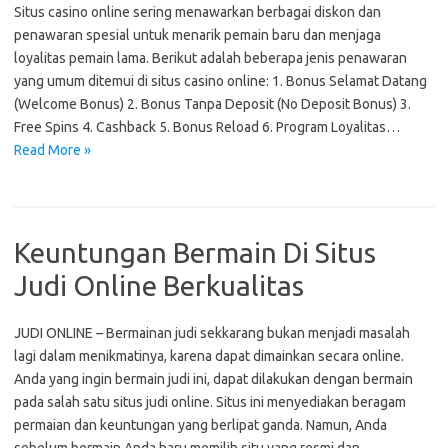
Situs casino online sering menawarkan berbagai diskon dan
penawaran spesial untuk menarik pemain baru dan menjaga
loyalitas pemain lama. Berikut adalah beberapa jenis penawaran
yang umum ditemui di situs casino online: 1. Bonus Selamat Datang
(Welcome Bonus) 2. Bonus Tanpa Deposit (No Deposit Bonus) 3.
Free Spins 4. Cashback 5. Bonus Reload 6. Program Loyalitas…
Read More »
Keuntungan Bermain Di Situs
Judi Online Berkualitas
JUDI ONLINE – Bermainan judi sekkarang bukan menjadi masalah
lagi dalam menikmatinya, karena dapat dimainkan secara online.
Anda yang ingin bermain judi ini, dapat dilakukan dengan bermain
pada salah satu situs judi online. Situs ini menyediakan beragam
permaian dan keuntungan yang berlipat ganda. Namun, Anda