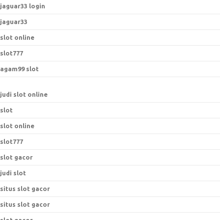
jaguar33 login
jaguar33
slot online
slot777
agam99 slot
judi slot online
slot
slot online
slot777
slot gacor
judi slot
situs slot gacor
situs slot gacor