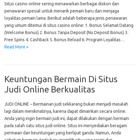
Situs casino online sering menawarkan berbagai diskon dan
penawaran spesial untuk menarik pemain baru dan menjaga
loyalitas pemain lama. Berikut adalah beberapa jenis penawaran
yang umum ditemui di situs casino online: 1. Bonus Selamat Datang
(Welcome Bonus) 2. Bonus Tanpa Deposit (No Deposit Bonus) 3.
Free Spins 4. Cashback 5. Bonus Reload 6. Program Loyalitas…
Read More »
Keuntungan Bermain Di Situs
Judi Online Berkualitas
JUDI ONLINE – Bermainan judi sekkarang bukan menjadi masalah
lagi dalam menikmatinya, karena dapat dimainkan secara online.
Anda yang ingin bermain judi ini, dapat dilakukan dengan bermain
pada salah satu situs judi online. Situs ini menyediakan beragam
permaian dan keuntungan yang berlipat ganda. Namun, Anda