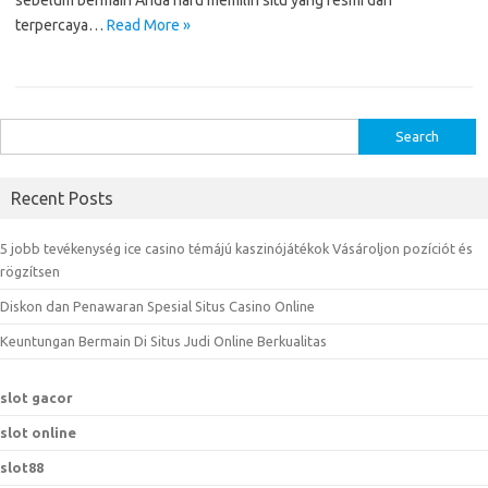
sebelum bermain Anda haru memilih situ yang resmi dan
terpercaya…
Read More »
S
e
a
Recent Posts
r
c
5 jobb tevékenység ice casino témájú kaszinójátékok Vásároljon pozíciót és
h
rögzítsen
f
Diskon dan Penawaran Spesial Situs Casino Online
o
r
Keuntungan Bermain Di Situs Judi Online Berkualitas
:
slot gacor
slot online
slot88