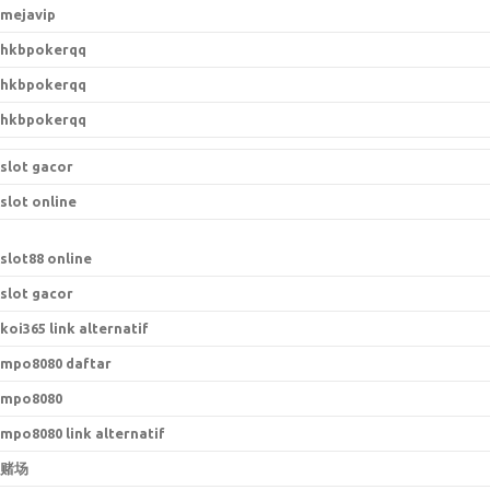
mejavip
hkbpokerqq
hkbpokerqq
hkbpokerqq
slot gacor
slot online
slot88 online
slot gacor
koi365 link alternatif
mpo8080 daftar
mpo8080
mpo8080 link alternatif
赌场