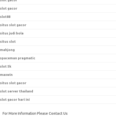
slot gacor
slot gacor
slot88
situs slot gacor
situs judi bola
situs slot
mahjong
spaceman pragmatic
slot 5k
maxwin
situs slot gacor
slot server thailand
slot gacor hari ini
For More Information Please
Contact Us