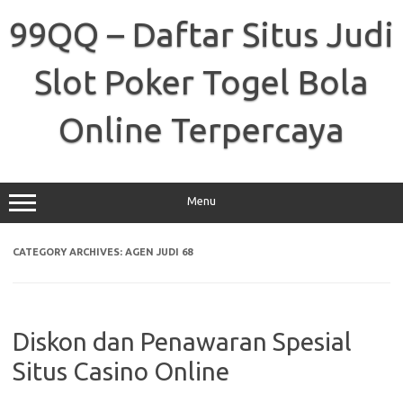
Skip
to
99QQ – Daftar Situs Judi
content
Slot Poker Togel Bola
Online Terpercaya
Menu
CATEGORY ARCHIVES:
AGEN JUDI 68
Diskon dan Penawaran Spesial
Situs Casino Online