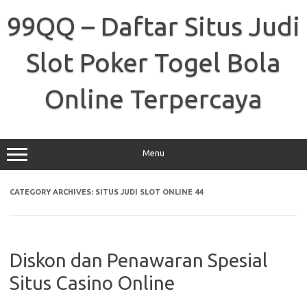
Skip
to
99QQ – Daftar Situs Judi
content
Slot Poker Togel Bola
Online Terpercaya
Menu
CATEGORY ARCHIVES:
SITUS JUDI SLOT ONLINE 44
Diskon dan Penawaran Spesial
Situs Casino Online