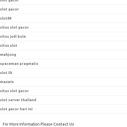
slot gacor
slot gacor
slot88
situs slot gacor
situs judi bola
situs slot
mahjong
spaceman pragmatic
slot 5k
maxwin
situs slot gacor
slot server thailand
slot gacor hari ini
For More Information Please
Contact Us