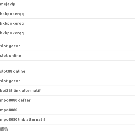
mejavip
hkbpokerqq
hkbpokerqq
hkbpokerqq
slot gacor
slot online
slot88 online
slot gacor
koi365 link alternatif
mpo8080 daftar
mpo8080
mpo8080 link alternatif
赌场