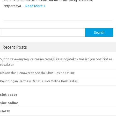
sebelum bermain Anda haru memilih situ yang resmi dan
terpercaya…
Read More »
S
e
a
Recent Posts
r
c
5 jobb tevékenység ice casino témájú kaszinójátékok Vásároljon pozíciót és
h
rögzítsen
f
Diskon dan Penawaran Spesial Situs Casino Online
o
r
Keuntungan Bermain Di Situs Judi Online Berkualitas
:
slot gacor
slot online
slot88