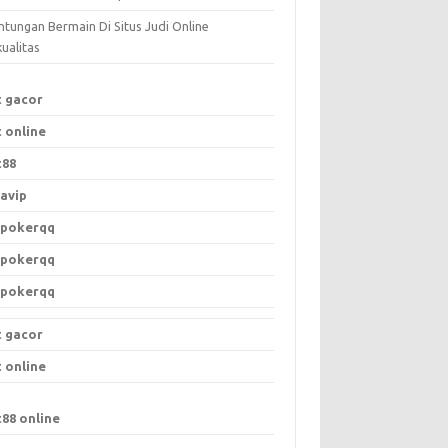
ntungan Bermain Di Situs Judi Online
ualitas
t gacor
t online
t88
avip
bpokerqq
bpokerqq
bpokerqq
t gacor
t online
t88 online