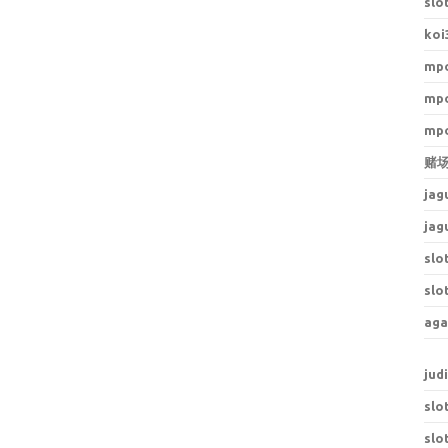
slo
koi
mpo
mp
mpo
赌
jag
jag
slo
slo
aga
jud
slo
slo