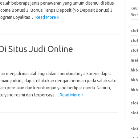
adalah beberapa jenis penawaran yang umum ditemui di situs
Keu
lcome Bonus) 2. Bonus Tanpa Deposit (No Deposit Bonus) 3.
Berk
Program Loyalitas…
Read More »
slo
slo
i Situs Judi Online
slo
mej
hk
an menjadi masalah lagi dalam menikmatinya, karena dapat
hk
main judi ini, dapat dilakukan dengan bermain pada salah satu
ragam permaian dan keuntungan yang berlipat ganda. Namun,
hk
tu yang resmi dan terpercaya…
Read More »
slo
slo
slo