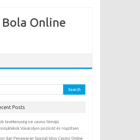
 Bola Online
rch
ecent Posts
obb tevékenység ice casino témájú
inójátékok Vásároljon pozíciót és rögzítsen
kon dan Penawaran Spesial Situs Casino Online