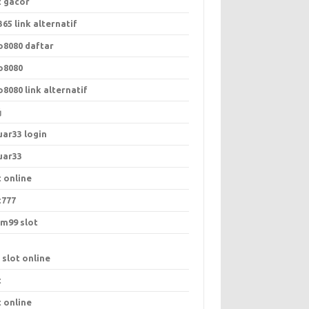
t gacor
365 link alternatif
8080 daftar
o8080
8080 link alternatif
场
uar33 login
uar33
t online
t777
m99 slot
i slot online
t
t online