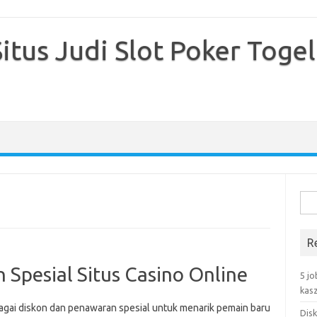
itus Judi Slot Poker Togel
Sea
for:
R
Spesial Situs Casino Online
5 j
kasz
agai diskon dan penawaran spesial untuk menarik pemain baru
Dis