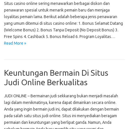
Situs casino online sering menawarkan berbagai diskon dan
penawaran spesial untuk menarik pemain baru dan menjaga
loyalitas pemain lama. Berikut adalah beberapa jenis penawaran
yang umum ditemui di situs casino online: 1. Bonus Selamat Datang
(Welcome Bonus) 2. Bonus Tanpa Deposit (No Deposit Bonus) 3.
Free Spins 4. Cashback 5. Bonus Reload 6. Program Loyalitas…
Read More »
Keuntungan Bermain Di Situs
Judi Online Berkualitas
JUDI ONLINE – Bermainan judi sekkarang bukan menjadi masalah
lagi dalam menikmatinya, karena dapat dimainkan secara online.
Anda yang ingin bermain judi ini, dapat dilakukan dengan bermain
pada salah satu situs judi online. Situs ini menyediakan beragam
permaian dan keuntungan yang berlipat ganda. Namun, Anda