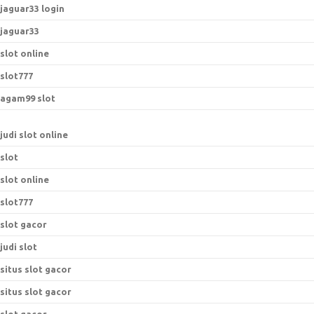
jaguar33 login
jaguar33
slot online
slot777
agam99 slot
judi slot online
slot
slot online
slot777
slot gacor
judi slot
situs slot gacor
situs slot gacor