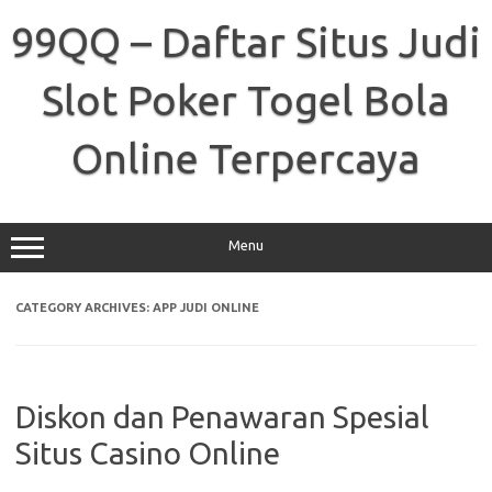
Skip
to
99QQ – Daftar Situs Judi
content
Slot Poker Togel Bola
Online Terpercaya
Menu
CATEGORY ARCHIVES:
APP JUDI ONLINE
Diskon dan Penawaran Spesial
Situs Casino Online