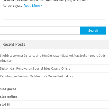
sebelum bermain Anda haru memilih situ yang resmi dan
terpercaya…
Read More »
S
e
a
Recent Posts
r
c
5 jobb tevékenység ice casino témájú kaszinójátékok Vásároljon pozíciót és
h
rögzítsen
f
Diskon dan Penawaran Spesial Situs Casino Online
o
r
Keuntungan Bermain Di Situs Judi Online Berkualitas
:
slot gacor
slot online
slot88