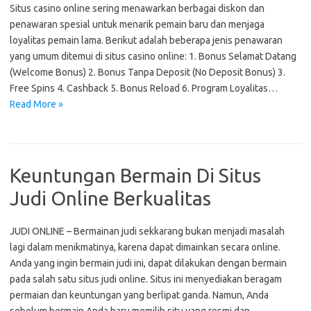
Situs casino online sering menawarkan berbagai diskon dan
penawaran spesial untuk menarik pemain baru dan menjaga
loyalitas pemain lama. Berikut adalah beberapa jenis penawaran
yang umum ditemui di situs casino online: 1. Bonus Selamat Datang
(Welcome Bonus) 2. Bonus Tanpa Deposit (No Deposit Bonus) 3.
Free Spins 4. Cashback 5. Bonus Reload 6. Program Loyalitas…
Read More »
Keuntungan Bermain Di Situs
Judi Online Berkualitas
JUDI ONLINE – Bermainan judi sekkarang bukan menjadi masalah
lagi dalam menikmatinya, karena dapat dimainkan secara online.
Anda yang ingin bermain judi ini, dapat dilakukan dengan bermain
pada salah satu situs judi online. Situs ini menyediakan beragam
permaian dan keuntungan yang berlipat ganda. Namun, Anda