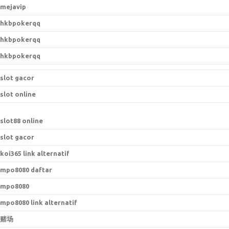
mejavip
hkbpokerqq
hkbpokerqq
hkbpokerqq
slot gacor
slot online
slot88 online
slot gacor
koi365 link alternatif
mpo8080 daftar
mpo8080
mpo8080 link alternatif
赌场