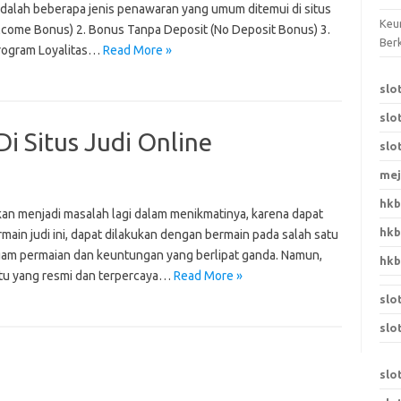
adalah beberapa jenis penawaran yang umum ditemui di situs
Keu
lcome Bonus) 2. Bonus Tanpa Deposit (No Deposit Bonus) 3.
Berk
Program Loyalitas…
Read More »
slo
slo
i Situs Judi Online
slo
mej
hk
an menjadi masalah lagi dalam menikmatinya, karena dapat
hk
main judi ini, dapat dilakukan dengan bermain pada salah satu
ragam permaian dan keuntungan yang berlipat ganda. Namun,
hk
tu yang resmi dan terpercaya…
Read More »
slo
slo
slo