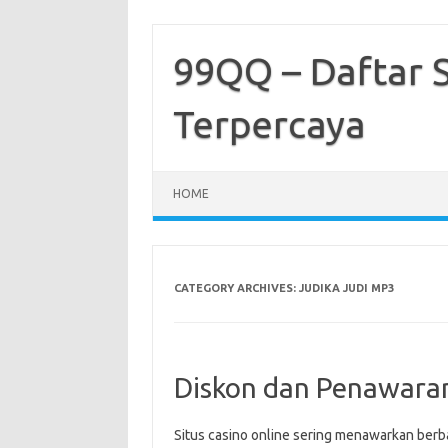
Skip
to
content
99QQ – Daftar S
Terpercaya
HOME
CATEGORY ARCHIVES:
JUDIKA JUDI MP3
Diskon dan Penawaran 
Situs casino online sering menawarkan berb