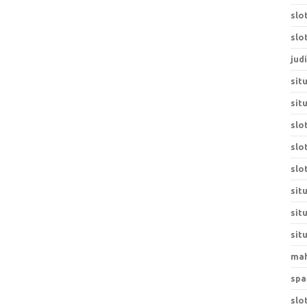
slo
slo
judi
sit
sit
slo
slo
slo
sit
sit
sit
ma
spa
slo