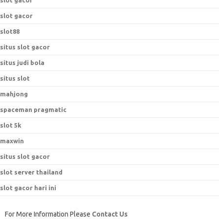
slot gacor
slot gacor
slot88
situs slot gacor
situs judi bola
situs slot
mahjong
spaceman pragmatic
slot 5k
maxwin
situs slot gacor
slot server thailand
slot gacor hari ini
For More Information Please
Contact Us