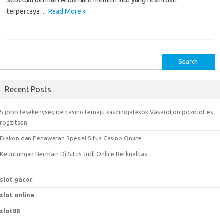
sebelum bermain Anda haru memilih situ yang resmi dan
terpercaya…
Read More »
S
e
a
Recent Posts
r
c
5 jobb tevékenység ice casino témájú kaszinójátékok Vásároljon pozíciót és
h
rögzítsen
f
Diskon dan Penawaran Spesial Situs Casino Online
o
r
Keuntungan Bermain Di Situs Judi Online Berkualitas
:
slot gacor
slot online
slot88