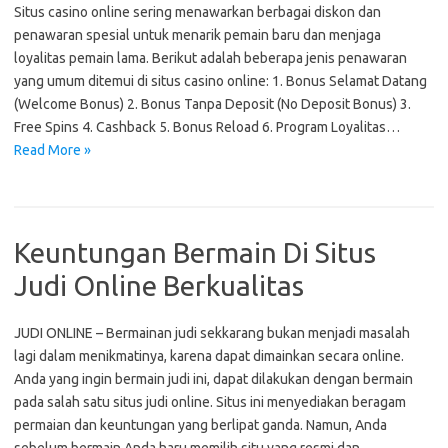
Situs casino online sering menawarkan berbagai diskon dan
penawaran spesial untuk menarik pemain baru dan menjaga
loyalitas pemain lama. Berikut adalah beberapa jenis penawaran
yang umum ditemui di situs casino online: 1. Bonus Selamat Datang
(Welcome Bonus) 2. Bonus Tanpa Deposit (No Deposit Bonus) 3.
Free Spins 4. Cashback 5. Bonus Reload 6. Program Loyalitas…
Read More »
Keuntungan Bermain Di Situs
Judi Online Berkualitas
JUDI ONLINE – Bermainan judi sekkarang bukan menjadi masalah
lagi dalam menikmatinya, karena dapat dimainkan secara online.
Anda yang ingin bermain judi ini, dapat dilakukan dengan bermain
pada salah satu situs judi online. Situs ini menyediakan beragam
permaian dan keuntungan yang berlipat ganda. Namun, Anda