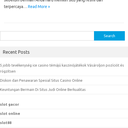
sebelum bermain Anda haru memilih situ yang resmi dan
terpercaya…
Read More »
S
e
a
Recent Posts
r
c
5 jobb tevékenység ice casino témájú kaszinójátékok Vásároljon pozíciót és
h
rögzítsen
f
Diskon dan Penawaran Spesial Situs Casino Online
o
r
Keuntungan Bermain Di Situs Judi Online Berkualitas
:
slot gacor
slot online
slot88