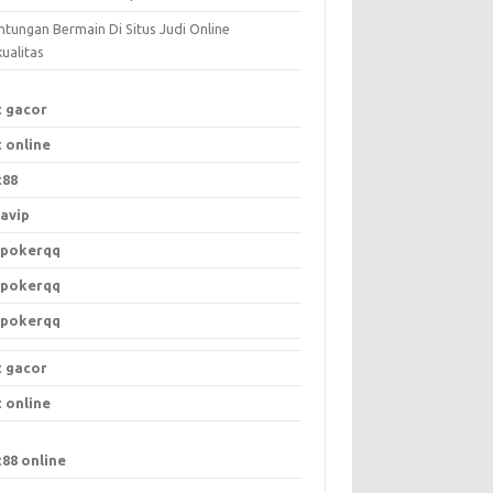
ntungan Bermain Di Situs Judi Online
ualitas
t gacor
t online
t88
avip
bpokerqq
bpokerqq
bpokerqq
t gacor
t online
t88 online