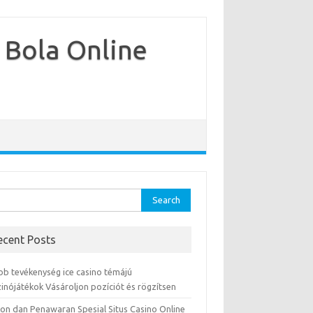
 Bola Online
rch
ecent Posts
obb tevékenység ice casino témájú
inójátékok Vásároljon pozíciót és rögzítsen
kon dan Penawaran Spesial Situs Casino Online