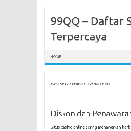
Skip
to
content
99QQ – Daftar S
Terpercaya
HOME
CATEGORY ARCHIVES:
EYANG TOGEL
Diskon dan Penawaran 
Situs casino online sering menawarkan berb