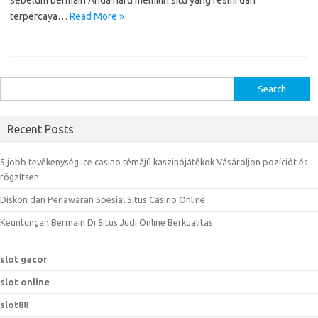
sebelum bermain Anda haru memilih situ yang resmi dan
terpercaya…
Read More »
S
e
a
Recent Posts
r
c
5 jobb tevékenység ice casino témájú kaszinójátékok Vásároljon pozíciót és
h
rögzítsen
f
Diskon dan Penawaran Spesial Situs Casino Online
o
r
Keuntungan Bermain Di Situs Judi Online Berkualitas
:
slot gacor
slot online
slot88