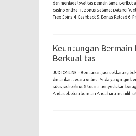
dan menjaga loyalitas pemain lama. Berikut 
casino online: 1. Bonus Selamat Datang (We
Free Spins 4. Cashback 5. Bonus Reload 6. 
Keuntungan Bermain D
Berkualitas
JUDI ONLINE – Bermainan judi sekkarang buk
dimainkan secara online. Anda yang ingin ber
situs judi online. Situs ini menyediakan be
Anda sebelum bermain Anda haru memilih si