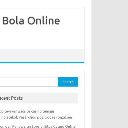
 Bola Online
rch
ecent Posts
obb tevékenység ice casino témájú
inójátékok Vásároljon pozíciót és rögzítsen
kon dan Penawaran Spesial Situs Casino Online