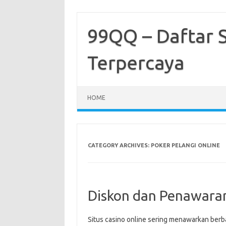
Skip
to
content
99QQ – Daftar S
Terpercaya
HOME
CATEGORY ARCHIVES:
POKER PELANGI ONLINE
Diskon dan Penawaran 
Situs casino online sering menawarkan berb