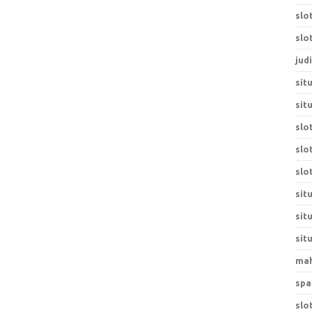
slo
slo
judi
sit
sit
slo
slo
slo
sit
sit
sit
ma
spa
slo