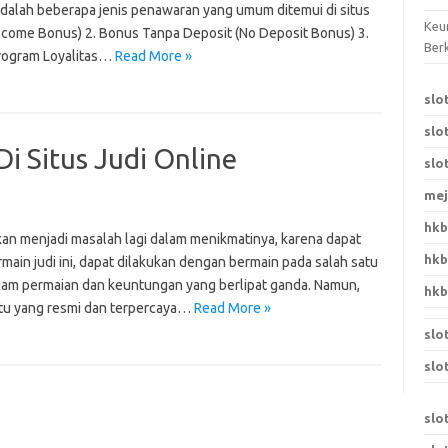
adalah beberapa jenis penawaran yang umum ditemui di situs
Keu
lcome Bonus) 2. Bonus Tanpa Deposit (No Deposit Bonus) 3.
Berk
Program Loyalitas…
Read More »
slo
slo
i Situs Judi Online
slo
mej
hk
an menjadi masalah lagi dalam menikmatinya, karena dapat
hk
main judi ini, dapat dilakukan dengan bermain pada salah satu
ragam permaian dan keuntungan yang berlipat ganda. Namun,
hk
tu yang resmi dan terpercaya…
Read More »
slo
slo
slo