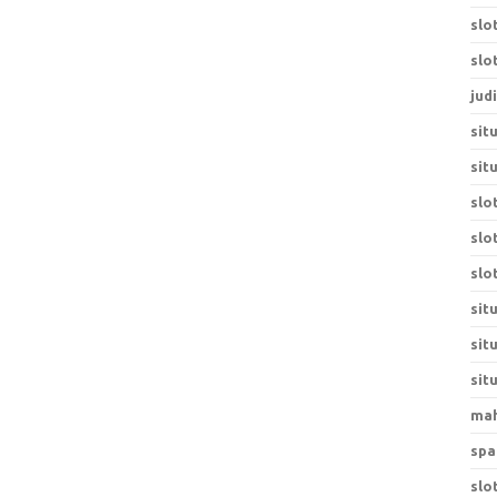
slo
slo
judi
sit
sit
slo
slo
slo
sit
sit
sit
ma
spa
slo