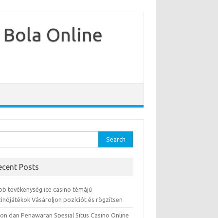
 Bola Online
rch
ecent Posts
obb tevékenység ice casino témájú
inójátékok Vásároljon pozíciót és rögzítsen
kon dan Penawaran Spesial Situs Casino Online