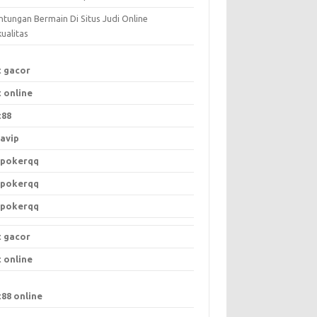
ntungan Bermain Di Situs Judi Online
ualitas
t gacor
t online
t88
avip
bpokerqq
bpokerqq
bpokerqq
t gacor
t online
t88 online