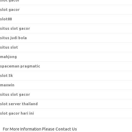
slot gacor
slot gacor
slot88
situs slot gacor
situs judi bola
situs slot
mahjong
spaceman pragmatic
slot 5k
maxwin
situs slot gacor
slot server thailand
slot gacor hari ini
For More Information Please
Contact Us