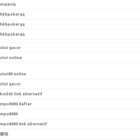
mejavip
hkbpokerqq
hkbpokerqq
hkbpokerqq
slot gacor
slot online
slot88 online
slot gacor
koi365 link alternatif
mpo8080 daftar
mpo8080
mpo8080 link alternatif
赌场