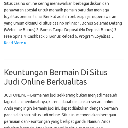
Situs casino online sering menawarkan berbagai diskon dan
penawaran spesial untuk menarik pemain baru dan menjaga
loyalitas pemain lama. Berikut adalah beberapa jenis penawaran
yang umum ditemui di situs casino online: 1. Bonus Selamat Datang
(Welcome Bonus) 2. Bonus Tanpa Deposit (No Deposit Bonus) 3.
Free Spins 4. Cashback 5. Bonus Reload 6. Program Loyalitas…
Read More »
Keuntungan Bermain Di Situs
Judi Online Berkualitas
JUDI ONLINE – Bermainan judi sekkarang bukan menjadi masalah
lagi dalam menikmatinya, karena dapat dimainkan secara online.
Anda yang ingin bermain judi ini, dapat dilakukan dengan bermain
pada salah satu situs judi online. Situs ini menyediakan beragam
permaian dan keuntungan yang berlipat ganda. Namun, Anda