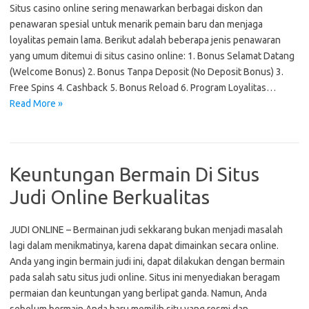
Situs casino online sering menawarkan berbagai diskon dan
penawaran spesial untuk menarik pemain baru dan menjaga
loyalitas pemain lama. Berikut adalah beberapa jenis penawaran
yang umum ditemui di situs casino online: 1. Bonus Selamat Datang
(Welcome Bonus) 2. Bonus Tanpa Deposit (No Deposit Bonus) 3.
Free Spins 4. Cashback 5. Bonus Reload 6. Program Loyalitas…
Read More »
Keuntungan Bermain Di Situs
Judi Online Berkualitas
JUDI ONLINE – Bermainan judi sekkarang bukan menjadi masalah
lagi dalam menikmatinya, karena dapat dimainkan secara online.
Anda yang ingin bermain judi ini, dapat dilakukan dengan bermain
pada salah satu situs judi online. Situs ini menyediakan beragam
permaian dan keuntungan yang berlipat ganda. Namun, Anda