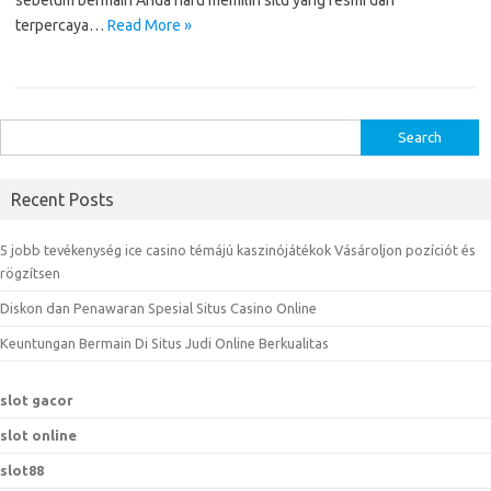
sebelum bermain Anda haru memilih situ yang resmi dan
terpercaya…
Read More »
S
e
a
Recent Posts
r
c
5 jobb tevékenység ice casino témájú kaszinójátékok Vásároljon pozíciót és
h
rögzítsen
f
Diskon dan Penawaran Spesial Situs Casino Online
o
r
Keuntungan Bermain Di Situs Judi Online Berkualitas
:
slot gacor
slot online
slot88