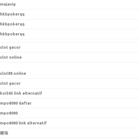
mejavip
hkbpokerqq
hkbpokerqq
hkbpokerqq
slot gacor
slot online
slot88 online
slot gacor
koi365 link alternatif
mpo8080 daftar
mpo8080
mpo8080 link alternatif
赌场