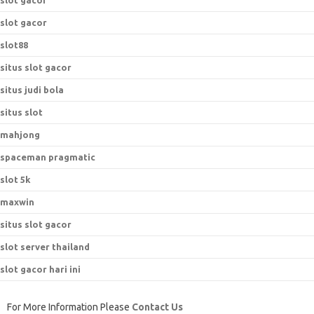
slot gacor
slot gacor
slot88
situs slot gacor
situs judi bola
situs slot
mahjong
spaceman pragmatic
slot 5k
maxwin
situs slot gacor
slot server thailand
slot gacor hari ini
For More Information Please
Contact Us