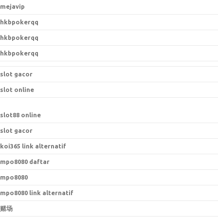
mejavip
hkbpokerqq
hkbpokerqq
hkbpokerqq
slot gacor
slot online
slot88 online
slot gacor
koi365 link alternatif
mpo8080 daftar
mpo8080
mpo8080 link alternatif
赌场