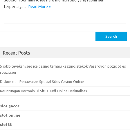
sebelum bermain Anda haru memilih situ yang resmi dan
terpercaya…
Read More »
S
e
a
Recent Posts
r
c
5 jobb tevékenység ice casino témájú kaszinójátékok Vásároljon pozíciót és
h
rögzítsen
f
Diskon dan Penawaran Spesial Situs Casino Online
o
r
Keuntungan Bermain Di Situs Judi Online Berkualitas
:
slot gacor
slot online
slot88