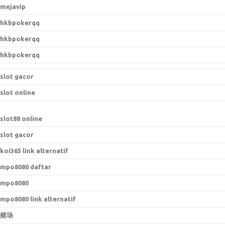
mejavip
hkbpokerqq
hkbpokerqq
hkbpokerqq
slot gacor
slot online
slot88 online
slot gacor
koi365 link alternatif
mpo8080 daftar
mpo8080
mpo8080 link alternatif
赌场