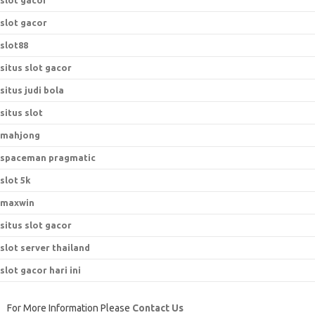
slot gacor
slot gacor
slot88
situs slot gacor
situs judi bola
situs slot
mahjong
spaceman pragmatic
slot 5k
maxwin
situs slot gacor
slot server thailand
slot gacor hari ini
For More Information Please
Contact Us