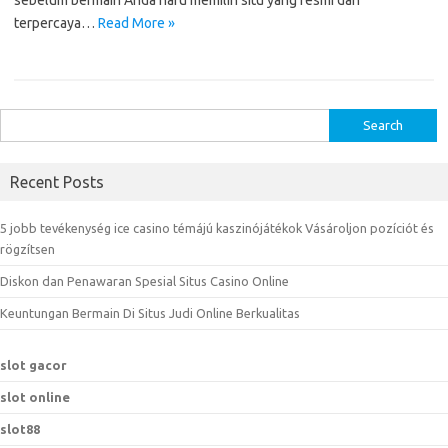
sebelum bermain Anda haru memilih situ yang resmi dan
terpercaya…
Read More »
S
e
a
Recent Posts
r
c
5 jobb tevékenység ice casino témájú kaszinójátékok Vásároljon pozíciót és
h
rögzítsen
f
Diskon dan Penawaran Spesial Situs Casino Online
o
r
Keuntungan Bermain Di Situs Judi Online Berkualitas
:
slot gacor
slot online
slot88