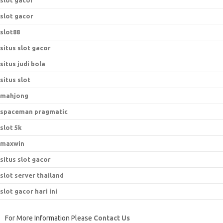
slot gacor
slot gacor
slot88
situs slot gacor
situs judi bola
situs slot
mahjong
spaceman pragmatic
slot 5k
maxwin
situs slot gacor
slot server thailand
slot gacor hari ini
For More Information Please
Contact Us