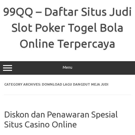
Skip
to
99QQ – Daftar Situs Judi
content
Slot Poker Togel Bola
Online Terpercaya
Menu
CATEGORY ARCHIVES:
DOWNLOAD LAGU DANGDUT MEJA JUDI
Diskon dan Penawaran Spesial
Situs Casino Online