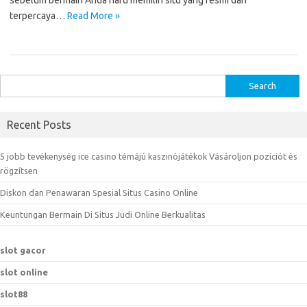
sebelum bermain Anda haru memilih situ yang resmi dan
terpercaya…
Read More »
S
e
a
Recent Posts
r
c
5 jobb tevékenység ice casino témájú kaszinójátékok Vásároljon pozíciót és
h
rögzítsen
f
Diskon dan Penawaran Spesial Situs Casino Online
o
r
Keuntungan Bermain Di Situs Judi Online Berkualitas
:
slot gacor
slot online
slot88