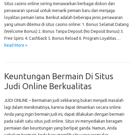
Situs casino online sering menawarkan berbagai diskon dan
penawaran spesial untuk menarik pemain baru dan menjaga
loyalitas pemain lama. Berikut adalah beberapa jenis penawaran
yang umum ditemui di situs casino online: 1. Bonus Selamat Datang
(Welcome Bonus) 2. Bonus Tanpa Deposit (No Deposit Bonus) 3.
Free Spins 4. Cashback 5. Bonus Reload 6. Program Loyalitas…
Read More »
Keuntungan Bermain Di Situs
Judi Online Berkualitas
JUDI ONLINE – Bermainan judi sekkarang bukan menjadi masalah
lagi dalam menikmatinya, karena dapat dimainkan secara online.
Anda yang ingin bermain judi ini, dapat dilakukan dengan bermain
pada salah satu situs judi online. Situs ini menyediakan beragam
permaian dan keuntungan yang berlipat ganda. Namun, Anda