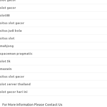
slot gacor
slot gacor
slot88
situs slot gacor
situs judi bola
situs slot
mahjong
spaceman pragmatic
slot 5k
maxwin
situs slot gacor
slot server thailand
slot gacor hari ini
For More Information Please
Contact Us