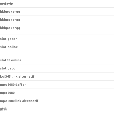
mejavip
hkbpokerqq
hkbpokerqq
hkbpokerqq
slot gacor
slot online
slot88 online
slot gacor
koi365 link alternatif
mpo8080 daftar
mpo8080
mpo8080 link alternatif
赌场