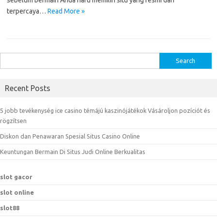
sebelum bermain Anda haru memilih situ yang resmi dan
terpercaya…
Read More »
S
e
a
Recent Posts
r
c
5 jobb tevékenység ice casino témájú kaszinójátékok Vásároljon pozíciót és
h
rögzítsen
f
Diskon dan Penawaran Spesial Situs Casino Online
o
r
Keuntungan Bermain Di Situs Judi Online Berkualitas
:
slot gacor
slot online
slot88