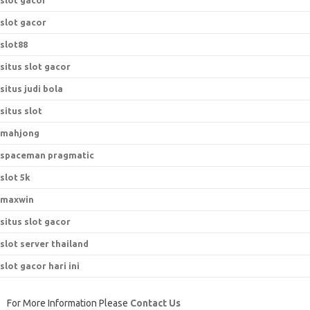
slot gacor
slot gacor
slot88
situs slot gacor
situs judi bola
situs slot
mahjong
spaceman pragmatic
slot 5k
maxwin
situs slot gacor
slot server thailand
slot gacor hari ini
For More Information Please
Contact Us