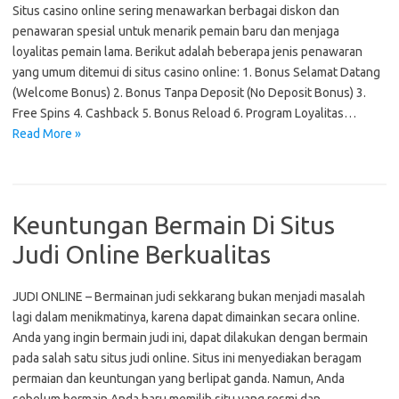
Situs casino online sering menawarkan berbagai diskon dan
penawaran spesial untuk menarik pemain baru dan menjaga
loyalitas pemain lama. Berikut adalah beberapa jenis penawaran
yang umum ditemui di situs casino online: 1. Bonus Selamat Datang
(Welcome Bonus) 2. Bonus Tanpa Deposit (No Deposit Bonus) 3.
Free Spins 4. Cashback 5. Bonus Reload 6. Program Loyalitas…
Read More »
Keuntungan Bermain Di Situs
Judi Online Berkualitas
JUDI ONLINE – Bermainan judi sekkarang bukan menjadi masalah
lagi dalam menikmatinya, karena dapat dimainkan secara online.
Anda yang ingin bermain judi ini, dapat dilakukan dengan bermain
pada salah satu situs judi online. Situs ini menyediakan beragam
permaian dan keuntungan yang berlipat ganda. Namun, Anda