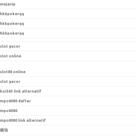
mejavip
hkbpokerqq
hkbpokerqq
hkbpokerqq
slot gacor
slot online
slot88 online
slot gacor
koi365 link alternatif
mpo8080 daftar
mpo8080
mpo8080 link alternatif
赌场