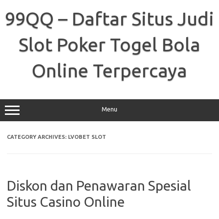
Skip
to
99QQ – Daftar Situs Judi
content
Slot Poker Togel Bola
Online Terpercaya
Menu
CATEGORY ARCHIVES:
LVOBET SLOT
Diskon dan Penawaran Spesial
Situs Casino Online