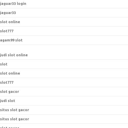
jaguar33 login
jaguar33
slot online
slot777
agam99 slot
judi slot online
slot
slot online
slot777
slot gacor
judi slot
situs slot gacor
situs slot gacor