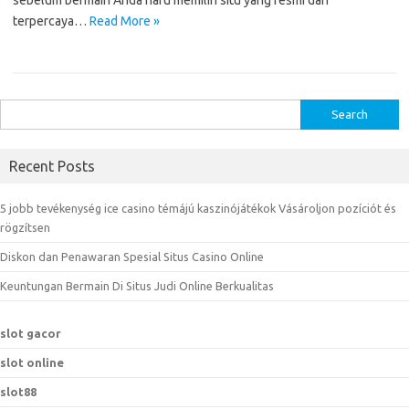
sebelum bermain Anda haru memilih situ yang resmi dan
terpercaya…
Read More »
S
e
a
Recent Posts
r
c
5 jobb tevékenység ice casino témájú kaszinójátékok Vásároljon pozíciót és
h
rögzítsen
f
Diskon dan Penawaran Spesial Situs Casino Online
o
r
Keuntungan Bermain Di Situs Judi Online Berkualitas
:
slot gacor
slot online
slot88