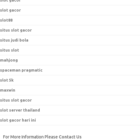
slot gacor
slot gacor
slot88
situs slot gacor
situs judi bola
situs slot
mahjong
spaceman pragmatic
slot 5k
maxwin
situs slot gacor
slot server thailand
slot gacor hari ini
For More Information Please
Contact Us