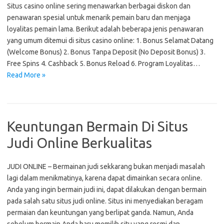
Situs casino online sering menawarkan berbagai diskon dan
penawaran spesial untuk menarik pemain baru dan menjaga
loyalitas pemain lama. Berikut adalah beberapa jenis penawaran
yang umum ditemui di situs casino online: 1. Bonus Selamat Datang
(Welcome Bonus) 2. Bonus Tanpa Deposit (No Deposit Bonus) 3.
Free Spins 4. Cashback 5. Bonus Reload 6. Program Loyalitas…
Read More »
Keuntungan Bermain Di Situs
Judi Online Berkualitas
JUDI ONLINE – Bermainan judi sekkarang bukan menjadi masalah
lagi dalam menikmatinya, karena dapat dimainkan secara online.
Anda yang ingin bermain judi ini, dapat dilakukan dengan bermain
pada salah satu situs judi online. Situs ini menyediakan beragam
permaian dan keuntungan yang berlipat ganda. Namun, Anda