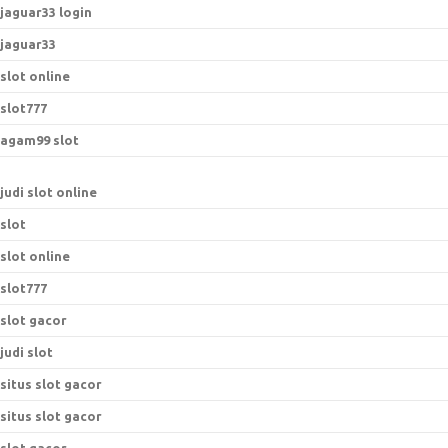
jaguar33 login
jaguar33
slot online
slot777
agam99 slot
judi slot online
slot
slot online
slot777
slot gacor
judi slot
situs slot gacor
situs slot gacor