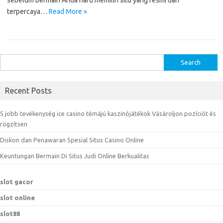
sebelum bermain Anda haru memilih situ yang resmi dan
terpercaya…
Read More »
S
e
a
Recent Posts
r
c
5 jobb tevékenység ice casino témájú kaszinójátékok Vásároljon pozíciót és
h
rögzítsen
f
Diskon dan Penawaran Spesial Situs Casino Online
o
r
Keuntungan Bermain Di Situs Judi Online Berkualitas
:
slot gacor
slot online
slot88