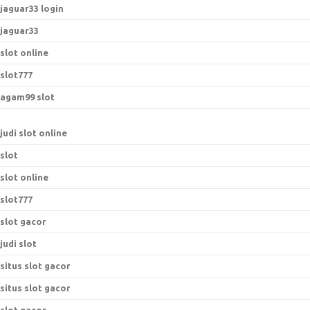
jaguar33 login
jaguar33
slot online
slot777
agam99 slot
judi slot online
slot
slot online
slot777
slot gacor
judi slot
situs slot gacor
situs slot gacor