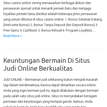
Situs casino online sering menawarkan berbagai diskon dan
penawaran spesial untuk menarik pemain baru dan menjaga
loyalitas pemain lama. Berikut adalah beberapa jenis penawaran
yang umum ditemui di situs casino online: 1. Bonus Selamat Datang
(Welcome Bonus) 2. Bonus Tanpa Deposit (No Deposit Bonus) 3.
Free Spins 4. Cashback 5. Bonus Reload 6. Program Loyalitas…
Read More »
Keuntungan Bermain Di Situs
Judi Online Berkualitas
JUDI ONLINE – Bermainan judi sekkarang bukan menjadi masalah
lagi dalam menikmatinya, karena dapat dimainkan secara online.
Anda yang ingin bermain judi ini, dapat dilakukan dengan bermain
pada salah satu situs judi online. Situs ini menyediakan beragam
permaian dan keuntungan yang berlipat ganda. Namun, Anda