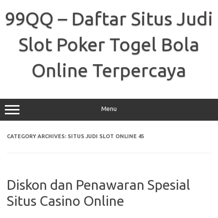
Skip
to
99QQ – Daftar Situs Judi
content
Slot Poker Togel Bola
Online Terpercaya
Menu
CATEGORY ARCHIVES:
SITUS JUDI SLOT ONLINE 45
Diskon dan Penawaran Spesial
Situs Casino Online