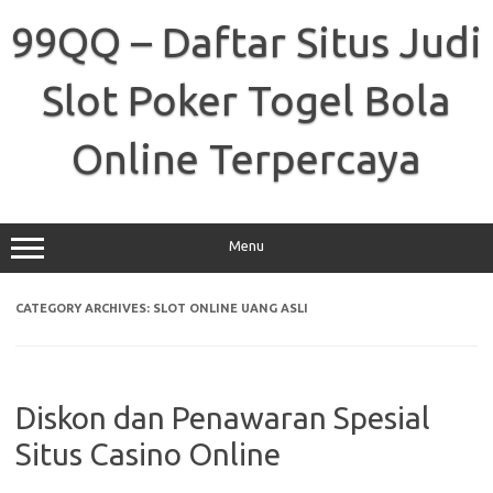
Skip
to
99QQ – Daftar Situs Judi
content
Slot Poker Togel Bola
Online Terpercaya
Menu
CATEGORY ARCHIVES:
SLOT ONLINE UANG ASLI
Diskon dan Penawaran Spesial
Situs Casino Online