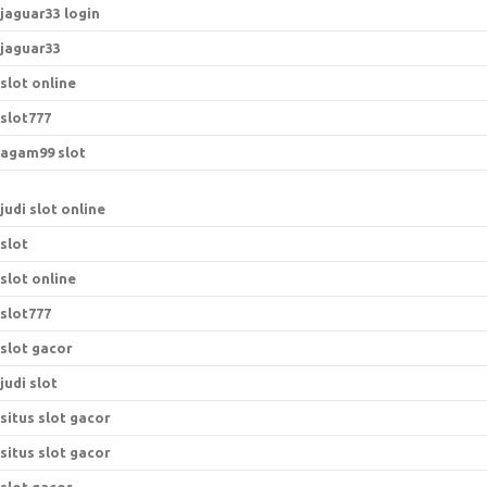
jaguar33 login
jaguar33
slot online
slot777
agam99 slot
judi slot online
slot
slot online
slot777
slot gacor
judi slot
situs slot gacor
situs slot gacor