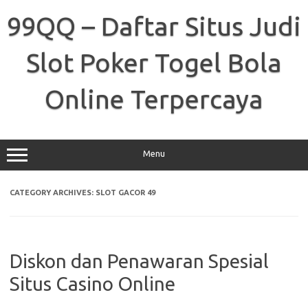
Skip
to
99QQ – Daftar Situs Judi
content
Slot Poker Togel Bola
Online Terpercaya
Menu
CATEGORY ARCHIVES:
SLOT GACOR 49
Diskon dan Penawaran Spesial
Situs Casino Online