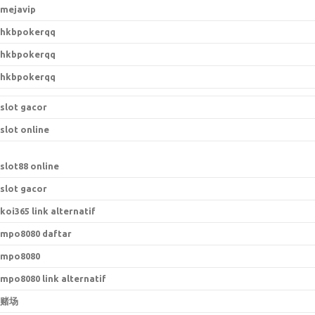
mejavip
hkbpokerqq
hkbpokerqq
hkbpokerqq
slot gacor
slot online
slot88 online
slot gacor
koi365 link alternatif
mpo8080 daftar
mpo8080
mpo8080 link alternatif
赌场