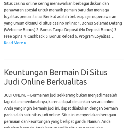
Situs casino online sering menawarkan berbagai diskon dan
penawaran spesial untuk menarik pemain baru dan menjaga
loyalitas pemain lama. Berikut adalah beberapa jenis penawaran
yang umum ditemui di situs casino online: 1. Bonus Selamat Datang
(Welcome Bonus) 2. Bonus Tanpa Deposit (No Deposit Bonus) 3.
Free Spins 4. Cashback 5. Bonus Reload 6. Program Loyalitas…
Read More »
Keuntungan Bermain Di Situs
Judi Online Berkualitas
JUDI ONLINE – Bermainan judi sekkarang bukan menjadi masalah
lagi dalam menikmatinya, karena dapat dimainkan secara online.
Anda yang ingin bermain judi ini, dapat dilakukan dengan bermain
pada salah satu situs judi online. Situs ini menyediakan beragam
permaian dan keuntungan yang berlipat ganda. Namun, Anda