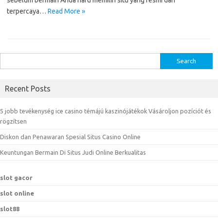
sebelum bermain Anda haru memilih situ yang resmi dan
terpercaya…
Read More »
S
e
a
Recent Posts
r
c
5 jobb tevékenység ice casino témájú kaszinójátékok Vásároljon pozíciót és
h
rögzítsen
f
Diskon dan Penawaran Spesial Situs Casino Online
o
r
Keuntungan Bermain Di Situs Judi Online Berkualitas
:
slot gacor
slot online
slot88