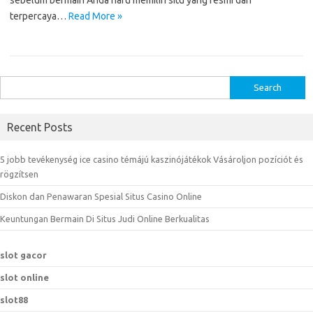
sebelum bermain Anda haru memilih situ yang resmi dan
terpercaya…
Read More »
S
e
a
Recent Posts
r
c
5 jobb tevékenység ice casino témájú kaszinójátékok Vásároljon pozíciót és
h
rögzítsen
f
Diskon dan Penawaran Spesial Situs Casino Online
o
r
Keuntungan Bermain Di Situs Judi Online Berkualitas
:
slot gacor
slot online
slot88