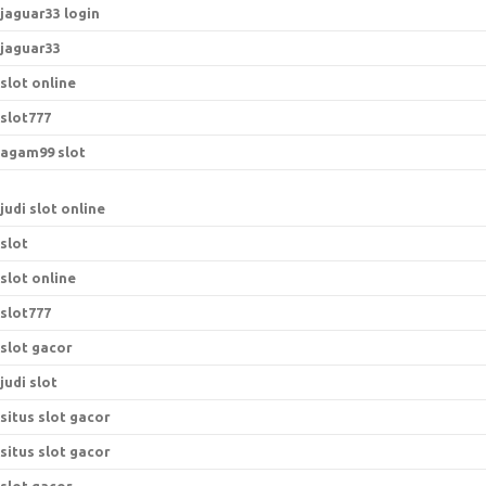
jaguar33 login
jaguar33
slot online
slot777
agam99 slot
judi slot online
slot
slot online
slot777
slot gacor
judi slot
situs slot gacor
situs slot gacor