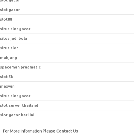
slot gacor
slot gacor
slot88
situs slot gacor
situs judi bola
situs slot
mahjong
spaceman pragmatic
slot 5k
maxwin
situs slot gacor
slot server thailand
slot gacor hari ini
For More Information Please
Contact Us