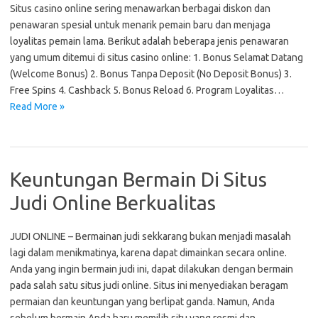
Situs casino online sering menawarkan berbagai diskon dan
penawaran spesial untuk menarik pemain baru dan menjaga
loyalitas pemain lama. Berikut adalah beberapa jenis penawaran
yang umum ditemui di situs casino online: 1. Bonus Selamat Datang
(Welcome Bonus) 2. Bonus Tanpa Deposit (No Deposit Bonus) 3.
Free Spins 4. Cashback 5. Bonus Reload 6. Program Loyalitas…
Read More »
Keuntungan Bermain Di Situs
Judi Online Berkualitas
JUDI ONLINE – Bermainan judi sekkarang bukan menjadi masalah
lagi dalam menikmatinya, karena dapat dimainkan secara online.
Anda yang ingin bermain judi ini, dapat dilakukan dengan bermain
pada salah satu situs judi online. Situs ini menyediakan beragam
permaian dan keuntungan yang berlipat ganda. Namun, Anda