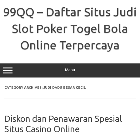
Skip
to
99QQ – Daftar Situs Judi
content
Slot Poker Togel Bola
Online Terpercaya
Menu
CATEGORY ARCHIVES:
JUDI DADU BESAR KECIL
Diskon dan Penawaran Spesial
Situs Casino Online