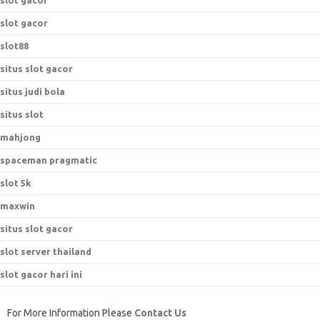
slot gacor
slot gacor
slot88
situs slot gacor
situs judi bola
situs slot
mahjong
spaceman pragmatic
slot 5k
maxwin
situs slot gacor
slot server thailand
slot gacor hari ini
For More Information Please
Contact Us