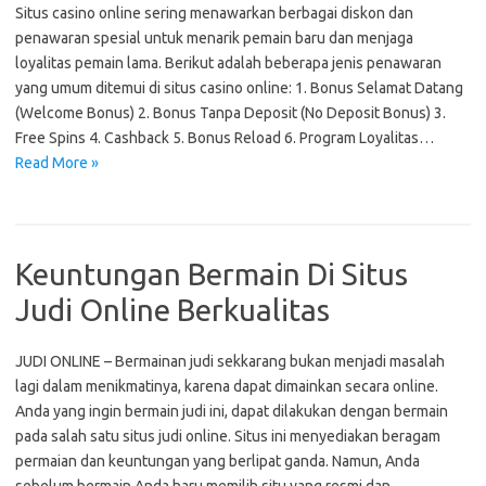
Situs casino online sering menawarkan berbagai diskon dan
penawaran spesial untuk menarik pemain baru dan menjaga
loyalitas pemain lama. Berikut adalah beberapa jenis penawaran
yang umum ditemui di situs casino online: 1. Bonus Selamat Datang
(Welcome Bonus) 2. Bonus Tanpa Deposit (No Deposit Bonus) 3.
Free Spins 4. Cashback 5. Bonus Reload 6. Program Loyalitas…
Read More »
Keuntungan Bermain Di Situs
Judi Online Berkualitas
JUDI ONLINE – Bermainan judi sekkarang bukan menjadi masalah
lagi dalam menikmatinya, karena dapat dimainkan secara online.
Anda yang ingin bermain judi ini, dapat dilakukan dengan bermain
pada salah satu situs judi online. Situs ini menyediakan beragam
permaian dan keuntungan yang berlipat ganda. Namun, Anda