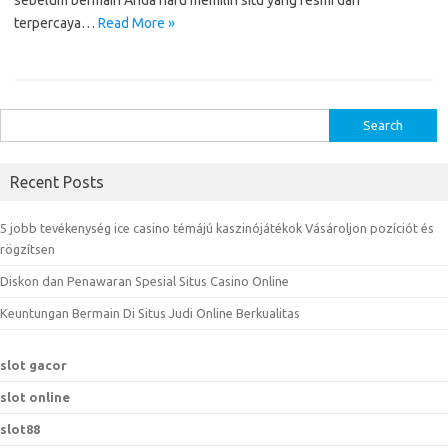
sebelum bermain Anda haru memilih situ yang resmi dan
terpercaya…
Read More »
S
e
a
Recent Posts
r
c
5 jobb tevékenység ice casino témájú kaszinójátékok Vásároljon pozíciót és
h
rögzítsen
f
Diskon dan Penawaran Spesial Situs Casino Online
o
r
Keuntungan Bermain Di Situs Judi Online Berkualitas
:
slot gacor
slot online
slot88