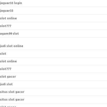
jaguar33 login
jaguar33
slot online
slot777
agam99 slot
judi slot online
slot
slot online
slot777
slot gacor
judi slot
situs slot gacor
situs slot gacor