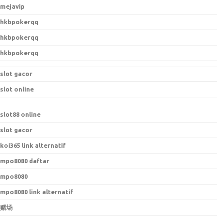
mejavip
hkbpokerqq
hkbpokerqq
hkbpokerqq
slot gacor
slot online
slot88 online
slot gacor
koi365 link alternatif
mpo8080 daftar
mpo8080
mpo8080 link alternatif
赌场